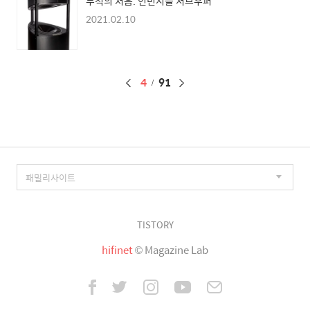
무적의 저음. 인빈시블 서브우퍼
2021.02.10
페
4
91
이
징
TISTORY
hifinet
© Magazine Lab