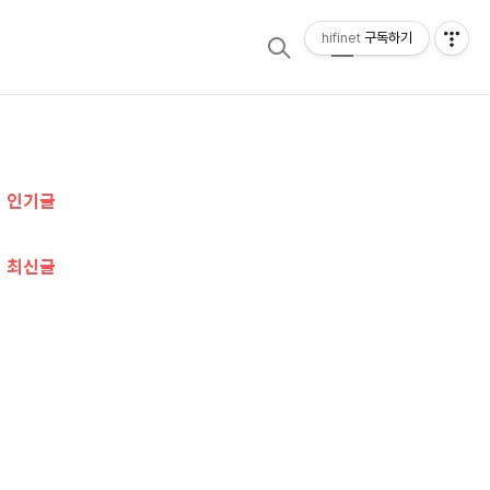
hifinet
구독하기
검
메
색
뉴
추
인기글
가
정
최신글
보