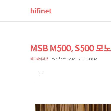
hifinet
MSB M500, S500 
상
본
문
세
제
하드웨어리뷰
by
hifinet
2021. 2. 11. 08:32
컨
본
목
텐
문
댓
츠
글
달
기