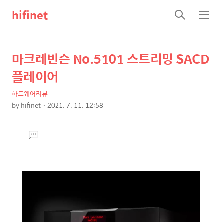
hifinet
검
메
색
뉴
마크레빈슨 No.5101 스트리밍 SACD
상
본
문
세
플레이어
제
컨
목
하드웨어리뷰
텐
by
hifinet
2021. 7. 11. 12:58
츠
본
문
댓
글
달
기