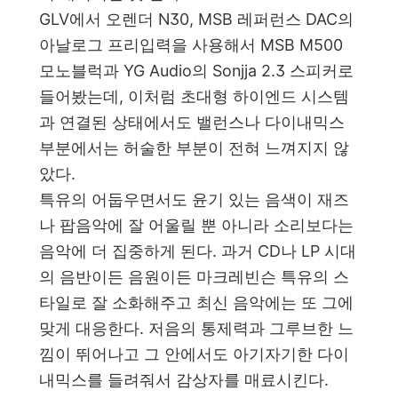
GLV에서 오렌더 N30, MSB 레퍼런스 DAC의
아날로그 프리입력을 사용해서 MSB M500
모노블럭과 YG Audio의 Sonjja 2.3 스피커로
들어봤는데, 이처럼 초대형 하이엔드 시스템
과 연결된 상태에서도 밸런스나 다이내믹스
부분에서는 허술한 부분이 전혀 느껴지지 않
았다.
특유의 어둡우면서도 윤기 있는 음색이 재즈
나 팝음악에 잘 어울릴 뿐 아니라 소리보다는
음악에 더 집중하게 된다. 과거 CD나 LP 시대
의 음반이든 음원이든 마크레빈슨 특유의 스
타일로 잘 소화해주고 최신 음악에는 또 그에
맞게 대응한다. 저음의 통제력과 그루브한 느
낌이 뛰어나고 그 안에서도 아기자기한 다이
내믹스를 들려줘서 감상자를 매료시킨다.