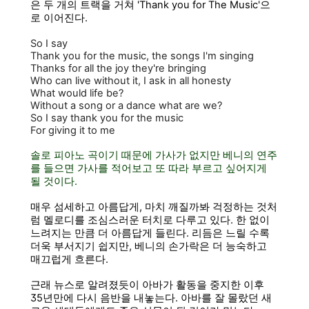
은
두 개의 트랙
을 거쳐 '
Thank you for The Music'으
로 이어진다.
So I say
Thank you for the music, the songs I'm singing
Thanks for all the joy they're bringing
Who can live without it, I ask in all honesty
What would life be?
Without a song or a dance what are we?
So I say thank you for the music
For giving it to me
솔로 피아노 곡이기 때문에 가사가 없지만 베니의 연주
를 들으면 가사를 적어보고 또 따라 부르고
싶어지게
될 것이
다.
매우
섬세하고 아름답게, 마치 깨질까봐 걱정하는 것처
럼
멜로디를 조심스러운 터치로
다루고 있다. 한 없이
느려지는 만큼 더 아름답게 들린다. 리듬은 느릴 수록
더욱 부서지기 쉽지만, 베니의 손가락은 더 능숙하고
매끄럽게 흐른
다.
근래 뉴스로 알려졌듯이 아바가 활동을 중지한 이후
35년만에 다시 음반을 내놓는다. 아바를 잘 몰랐던 새