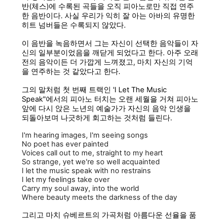
반(체스)에 수록된 곡들
을 오직 피아노로만 직접 연주
한 음반이다. 사실 우리가 익히 잘 아는 아바의 유명한
히트 넘버들은 수록되지 않았다.
이 음반을 녹음하면서 그는 자신이 선택한 음악들이 자
신의 일부분이었음을 깨닫게 되었다고 한다. 아주 오래
전의 음악이든 더 가깝게 느껴졌고,
마치 자신의 기억
을 연주하는 것 같았다고 한다.
그의 말처럼
첫 번째 트랙
인 'I Let The Music
Speak"에서의 피아노 터치는 오랜 세월을 거쳐 피아노
앞에 다시 앉은
노년의 예술가가 자신의 음악 인생을
되돌아보며
나긋하게 회고
하는 것처럼 들린다.
I'm hearing images, I'm seeing songs
No poet has ever painted
Voices call out to me, straight to my heart
So strange, yet we're so well acquainted
I let the music speak with no restrains
I let my feelings take over
Carry my soul away, into the world
Where beauty meets the darkness of the day
그리고 마치 슈베르트의 가곡처럼
아름다운 선율을 품