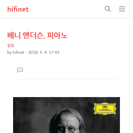
hifinet
검
메
색
뉴
베니 앤더슨, 피아노
상
본
문
세
컬럼
제
컨
by
hifinet
2018. 5. 4. 17:43
목
본
텐
문
츠
댓
글
달
기