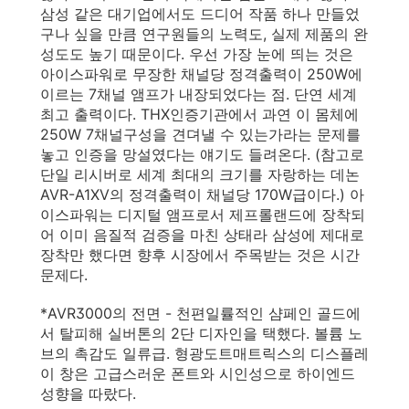
삼성 같은 대기업에서도 드디어 작품 하나 만들었
구나 싶을 만큼 연구원들의 노력도, 실제 제품의 완
성도도 높기 때문이다. 우선 가장 눈에 띄는 것은
아이스파워로 무장한 채널당 정격출력이 250W에
이르는 7채널 앰프가 내장되었다는 점. 단연 세계
최고 출력이다. THX인증기관에서 과연 이 몸체에
250W 7채널구성을 견뎌낼 수 있는가라는 문제를
놓고 인증을 망설였다는 얘기도 들려온다. (참고로
단일 리시버로 세계 최대의 크기를 자랑하는 데논
AVR-A1XV의 정격출력이 채널당 170W급이다.) 아
이스파워는 디지털 앰프로서 제프롤랜드에 장착되
어 이미 음질적 검증을 마친 상태라 삼성에 제대로
장착만 했다면 향후 시장에서 주목받는 것은 시간
문제다.
*AVR3000의 전면 - 천편일률적인 샴페인 골드에
서 탈피해 실버톤의 2단 디자인을 택했다. 볼륨 노
브의 촉감도 일류급. 형광도트매트릭스의 디스플레
이 창은 고급스러운 폰트와 시인성으로 하이엔드
성향을 따랐다.