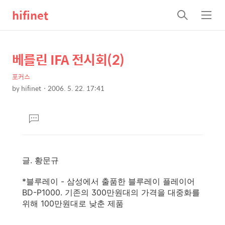
hifinet
검
메
색
뉴
베를린 IFA 전시회(2)
상
본
문
세
포커스
제
컨
by
hifinet
2006. 5. 22. 17:41
목
본
텐
문
츠
댓
글
달
기
글. 황문규
*블루레이 - 삼성에서 출품한 블루레이 플레이어
BD-P1000. 기존의 300만원대의 가격을 대중화를
위해 100만원대로 낮춘 제품