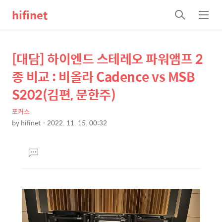
hifinet
검
메
색
뉴
[대담] 하이엔드 스테레오 파워앰프 2
상
본
문
세
종 비교 : 비올라 Cadence vs MSB
제
컨
S202(김편, 문한주)
목
텐
포커스
츠
by
hifinet
2022. 11. 15. 00:32
본
문
댓
글
달
기