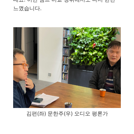
느꼈습니다.
김편(좌) 문한주(우) 오디오 평론가