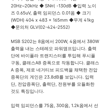
20Hz~20kHz
◆
SN비 -130dB
◆
입력 노이
즈 0.65uV, 출력 임피던스 0.01옴
◆
크기
(WDH) 404 x 483 x 165mm
◆
무게 41kg
◆
문의처 GLV(02-424-2552)
MSB S202는 8옴에서 200W, 4옴에서 380W
출력을 내는 스테레오 파워앰프입니다. 출력
단에 바이폴라 트랜지스터를 투입해 푸시풀
구동, 클래스AB 증폭으로 작동합니다. 클래스
A 증폭, 제로 네거티브 피드백을 채택한 전압
증폭단의 게인은 23.8dB를 보입니다. 입력
단, 전압증폭단, 출력단, 전원부를 모듈화한
것도 특징입니다.
입력 임피던스를 75옴, 300옴, 1.2k옴에서 선