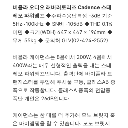
비올라 오디오 래버러토리즈 Cadence 스테
레오 파워앰프 ◆
주파수응답특성 -3dB 기준
5Hz~100kHz
◆
SN비 -105dB
◆
THD 0.1%
미만
◆
크기(WDH) 447 x 447 x 196mm
◆
무게 55kg
◆
문의처 GLV(02-424-2552)
비올라 케이던스는 8옴에서 200W, 4옴에서
400W라는 매우 선형적인 출력을 내는 스테
레오 파워앰프입니다. 출력단에 바이폴라 트
랜지스터를 투입해 푸시풀 구동, 클래스AB 증
폭으로 작동합니다. 클래스A 증폭의 전압증
폭단 게인은 26dB입니다.
케이던스는 한 대를 더 추가해 모노 브릿지 혹
은 바이앰핑을 할 수 있습니다. 모노 브릿지