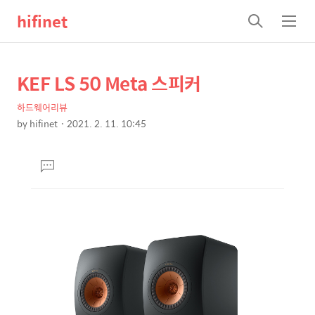
hifinet
검
메
색
뉴
KEF LS 50 Meta 스피커
상
본
문
세
하드웨어리뷰
제
컨
by
hifinet
2021. 2. 11. 10:45
목
본
텐
문
츠
댓
글
달
기