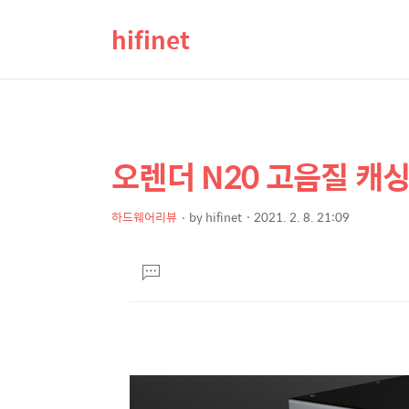
hifinet
오렌더 N20 고음질 캐싱
상
본
문
세
제
하드웨어리뷰
by
hifinet
2021. 2. 8. 21:09
컨
본
목
텐
문
댓
츠
글
달
기