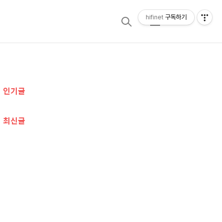
hifinet
구독하기
검
메
색
뉴
추
인기글
가
정
최신글
보