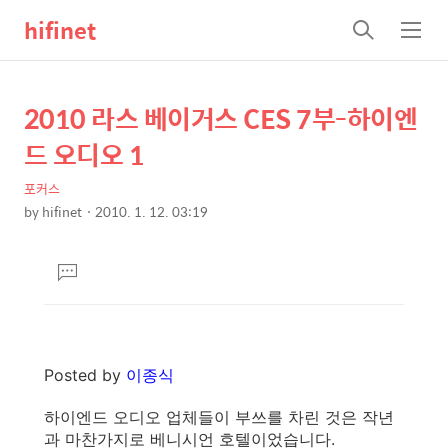
hifinet
검
메
색
뉴
2010 라스 베이거스 CES 7부-하이엔
상
본
문
세
드 오디오 1
제
컨
목
포커스
텐
by
hifinet
2010. 1. 12. 03:19
츠
본
문
댓
글
달
기
Posted by
이종식
하이엔드 오디오 업체들이 부쓰를 차린 것은 작년
과 마찬가지로 베니시언 호텔이었습니다.