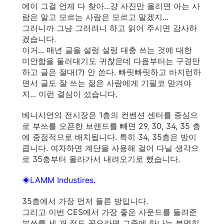
에이 그걸 언제 다 찾아...걍 사진만 올리면 아는 사
람은 알고 모르는 사람은 모르고 말겠지...
그러니까 그냥 그러려니 하고 읽어 주시면 감사하
겠습니다.
이거... 매년 글을 설렁 설렁 대충 쓰는 것에 대한
미안함을 둘러대기도 귀찮은데 다음부터는 구경만
하고 글은 절대(?) 안 쓴다. 빠릿빠릿하고 바지런하
면서 글도 잘 쓰는 젊은 사람에게 기필코 맏겨야
지... 이런 결심이 섰습니다.
베니시언의 전시장은 1층의 컨벤션 센터를 중심으
로 부쓰를 오픈한 브랜드를 빼면 29, 30, 34, 35 층
에 중점적으로 배치됩니다. 특히 34, 35층은 방이
큽니다. 여차하면 계단을 사용해 걸어 다닐 생각으
로 35층부터 올라가서 내려오기로 했습니다.
◈LAMM Industires.
35층에서 가장 먼저 들른 방입니다.
그리고 이번 CES에서 가장 좋은 사운드를 들려준
부쓰를 세 개 정도 꼽으라면 그중에 하나는 분명히