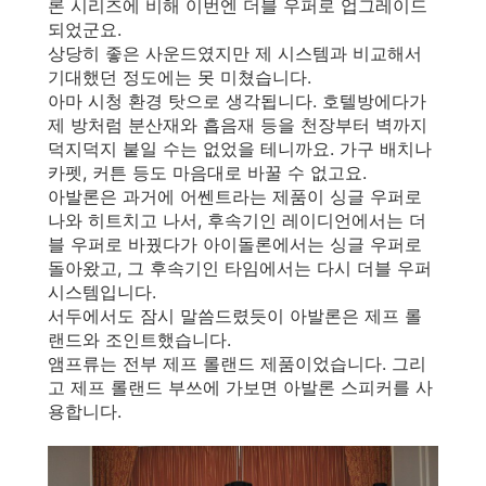
론 시리즈에 비해 이번엔 더블 우퍼로 업그레이드
되었군요.
상당히 좋은 사운드였지만 제 시스템과 비교해서
기대했던 정도에는 못 미쳤습니다.
아마 시청 환경 탓으로 생각됩니다. 호텔방에다가
제 방처럼 분산재와 흡음재 등을 천장부터 벽까지
덕지덕지 붙일 수는 없었을 테니까요. 가구 배치나
카펫, 커튼 등도 마음대로 바꿀 수 없고요.
아발론은 과거에 어쎈트라는 제품이 싱글 우퍼로
나와 히트치고 나서, 후속기인 레이디언에서는 더
블 우퍼로 바꿨다가 아이돌론에서는 싱글 우퍼로
돌아왔고, 그 후속기인 타임에서는 다시 더블 우퍼
시스템입니다.
서두에서도 잠시 말씀드렸듯이 아발론은 제프 롤
랜드와 조인트했습니다.
앰프류는 전부 제프 롤랜드 제품이었습니다. 그리
고 제프 롤랜드 부쓰에 가보면 아발론 스피커를 사
용합니다.