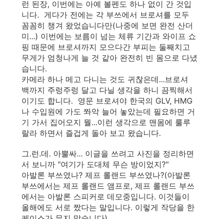
런 된장, 이번에는 아예 볼펜도 하나 없이 간 것입
니다. 게다가 전에는 각 부쓰에서 브로셔를 모두
꼼꼼히 챙겨 왔었습니다만(나중에 보면 완전 산더
미...) 이번에는 보름이 넘는 체류 기간과 와이프 쇼
핑 때문에 브로셔까지 모으다간 부피는 둘째치고
무게가 엄청나게 늘 것 같아 완전히 빈 몸으로 다녔
습니다.
카메라 하나 메고 다니는 것도 귀찮은데...브로셔
백까지 주렁주렁 달고 다닐 생각을 하니 끔찍해서
이기도 합니다. 영문 브로셔야 한국의 GLV, HMG
나 수입원에 가도 쫘악 늘어 놓았는데 필요하면 거
기 가서 집어오지 뭘...이런 생각으로 맨몸에 룰루
랄라 하면서 즐겁게 돌아 보고 왔습니다.
그.런.데. 아뿔싸... 이글을 쓰려고 사진을 정리하면
서 보니까 "여기가 도대체 무슨 방이었지?"
아발론 부쓰였나? 제프 롤랜드 부쓰였나?(아발론
부쓰에서는 제프 롤랜드 앰프로, 제프 롤랜드 부쓰
에서는 아발론 스피커로 데모중입니다. 이것들이
올해에도 서로 짰다는 말입니다. 이렇게 작당을 한
케이스가 무지 많습니다)