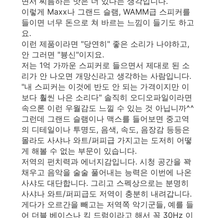
면서 씨름하는 맛은 더 있다는 생각입니다.
이렇게 Maxx나 그랜드 슬램, WAMM급 스피커를
들이면 너무 돈으로 쳐 바르는 느낌이 들기도 하고
요.
이런 제품이라면 "당연히" 좋은 소리가 나야하고,
안 그러면 "븅신"이지요.
저는 1억 가까운 스피커로 들으면서 제대로 된 소
리가 안 나오면 개망신라고 생각하는 사람입니다.
"내 스피커는 이것에 반도 안 되는 가격이지만 이
보다 훨씬 나은 소리다" 솔직히 오디오파일이라면
속으론 이런 우월감도 느낄 수 있는 것 아닙니까^^
그런데 그랜드 슬램이나 맥스를 들어보면 중고역
의 디테일이나 투명도, 음색, 속도, 음장감 등등은
몰라도 사샤나 와트/퍼피급 가지고는 도저히 어떻
게 해볼 수 없는 부문이 있습니다.
저역의 펀치력과 에너지감입니다. 시청 공간을 꽉
채우고 음악을 술술 풀어내는 능력은 이번에 나온
사샤도 대단합니다. 그리고 스펙상으로는 분명히
사샤나 와트/퍼피급도 저역이 충분히 내려갑니다.
게다가 오르간을 빼고는 저역쪽 악기군들, 예를 들
어 더블 베이스나 킥 드럼이라고 해서 꼭 30Hz 이