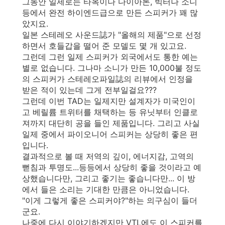
그동안 일제로는 타옥이나 다이아톤, 빅터나 소니
등에서 완전 하이엔드급으로 만든 스피커가 꽤 많
았지요.
일본 스테레오 사운드誌가 "올해의 제품"으로 선정
하면서 호들갑을 떨어 준 모델도 몇 개 있고요.
그런데 그런 일제 스피커가 외국에서도 통한 예는
별로 없습니다. 그나마 소니가 만든 10,000불 정도
의 스피커가 스테레오파일誌의 리뷰에서 인정을
받은 적이 있는데 그게 전부일걸요???
그런데 이번 TAD는 일제지만 설계자가 미국인이
고 베릴륨 트위터를 채택하는 등 유닛부터 인클로
져까지 대단히 공을 들인 제품입니다. 그리고 사실
일제 중에서 파이오니어 스피커는 상당히 좋은 편
입니다.
결과적으로 볼 때 저역의 깊이, 에너지감, 고역의
뻗침과 투명도...등등에서 상당히 좋을 것이라고 예
상했습니다만, 그리고 좋기는 좋습니다만... 이 방
에서 들은 소리는 기대한 만큼은 아니었습니다.
"이게 그렇게 좋은 스피커야?"하는 의구심이 들더
군요.
나중에 다시 이야기하겠지만 VTL에도 이 스피커를