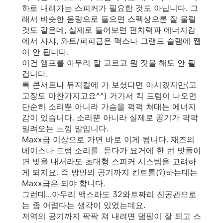
하로 내려가는 스피커가 필요한 것도 아닙니다. 그
래서 비슷한 음량으로 들으면 스펙상으론 잘 울릴
것도 같은데, 실제로 들어보면 펀치력과 에너지감
에서 사샤, 와트/퍼피급은 맥스나 그랜드 슬램에 쨉
이 안 됩니다.
이건 앰프를 아무리 잘 고르고 뭔 짓을 해도 안 될
겁니다.
록 콘서트나 뮤지컬에 가 보셨다면 아시겠지만(고
고장도 마찬가지고요^^) 거기서 킥 드럼이 나오면
단순히 소리뿐 아니라 가슴을 퍽퍽 쳐대는 에너지
감이 있습니다. 소리뿐 아니라 실제로 공기가 팍팍
밀려오는 느낌 말입니다.
Maxx급 이상으로 가면 바로 이게 됩니다. 재즈의
베이스나 드럼 소리를 듣다가 요거에 한 번 맛들이
면 빚을 내서라도 초대형 스피커 시스템을 고려하
게 되지요. 즉 방안의 공기까지 컨트롤(?)하는데는
Maxx급은 되야 합니다.
그런데...아무리 맥스라도 32와트짜리 진공관으로
는 좀 어렵다는 생각이 있었는데요.
저역의 공기까지 팍팍 쳐 내려면 댐핑이 잘 되고 스