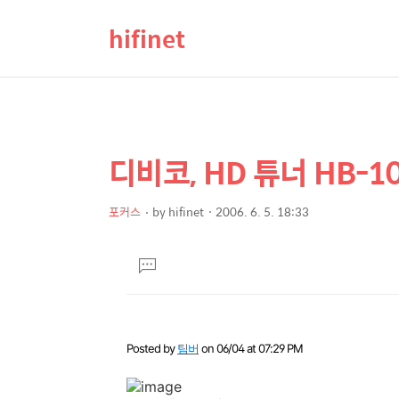
hifinet
디비코, HD 튜너 HB-
상
본
문
세
제
포커스
by
hifinet
2006. 6. 5. 18:33
컨
본
목
텐
문
댓
츠
글
달
기
Posted by
팀버
on 06/04 at 07:29 PM