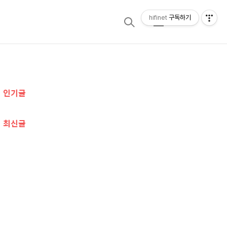
hifinet
구독하기
검
메
색
뉴
추
인기글
가
정
최신글
보