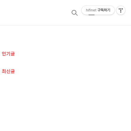
hifinet
구독하기
검
메
색
뉴
추
인기글
가
정
최신글
보