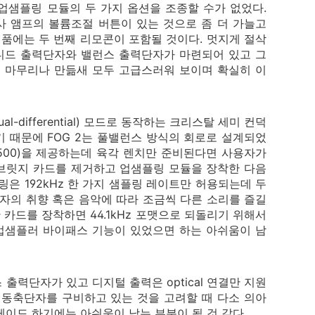
업샘플링 모듈의 두 가지 옵션을 조종할 수가 없었다.
및 동사 앰프의 볼륨조절 버튼이 있는 것으로 좀 더 가늘고
제품에는 두 번째 리모콘이 포함될 것이다. 멋지게 절삭
엔디드 출력단자와 밸런스 출력단자가 마련되어 있고 그
. 마무리나 만듦새 모두 고급스러워 보이며 확실히 이
-differential) 모드로 동작하는 크리스탈 세미 컨덕
사용하기 때문에 FOG 2는 풀밸런스 방식의 회로로 설계되었
500)을 제공하는데 육각 렌치만 준비된다면 사용자가
 브릿지 카드를 제거하고 업샘플링 모듈을 장착한 다음
은 192kHz 한 가지 샘플링 레이트만 허용되는데 두
자의 취향 혹은 음악에 따라 조금씩 다른 소리를 즐길
 카드를 장착하면 44.1kHz 포맷으로 되돌리기 위해서
 업샘플러 바이패스 기능이 있었으면 하는 아쉬움이 남
출력단자가 있고 디지털 출력은 optical 연결만 지원
 동축단자를 구비하고 있는 것을 고려할 때 다소 의아
레이드 하기에는 아쉬움이 남는 부분이 될 것 같다.