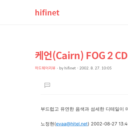
hifinet
케언(Cairn) FOG 2 C
상
본
문
세
제
하드웨어리뷰
by
hifinet
2002. 8. 27. 10:05
컨
본
목
텐
문
댓
츠
글
달
기
부드럽고 유연한 음색과 섬세한 디테일이 
노정현(
evaa@hitel.net
) 2002-08-27 13:4