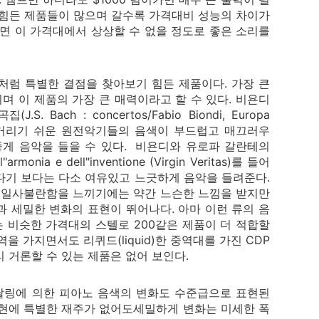
 힘든 제품들이 많으며 갈수록 가격대비 성능의 차이가
면 이 가격대에서 상상할 수 없을 정도로 좋은 소리를
들처럼 특별한 결점을 찾아보기 힘든 제품이다. 가장 큰
 이 제품의 가장 큰 매력이라고 할 수 있다. 비욘디
Bach : concertos/Fabio Biondi, Europa
어보면 깽깽거리기 쉬운 원전악기들의 음색이 부드럽고 매끄러우
좋게 음악을 들을 수 있다. 비욘디와 유로파 갈란테의
onia e dell"inventione (Virgin Veritas)를 들어
다기 보다는 다소 여유있고 느긋하게 음악을 들려준다.
면 일사불란함을 느끼기에는 약간 느슨한 느낌을 받지만
 세밀한 변화의 표현이 뛰어나다. 아마 이런 류의 음
 비슷한 가격대의 스텔로 200같은 제품이 더 적합할
 가지면서도 리퀴드(liquid)한 중역대를 가진 CDP
리 거론할 수 있는 제품은 없어 보인다.
달링에 의한 피아노 음색의 변화도 수준급으로 표현된
표현에 특별한 재주가 없어도세밀하게 변화는 미세한 폭