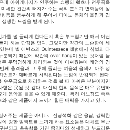
좋은데 아쉬케나지가 연주하는 쇼팽의 왈츠나 전주곡을
미세한 건반의 터치가 주는 곡의 분위기 변화등이 상
잔향등을 풍부하게 해 주어서 피아노 몸체의 울림과 겹
생생한 느낌을 받게 된다.
언가를 덜 들리게 한다든지 혹은 부드럽기만 해서 어떤
든지 하는 단점은 없다. 그렇지만 약간의 느슨함이 세
데 빌 에반스의 Quintessece 앨범에서 심벌의 타
되기 때문에 약간의 over hang이 있는 것처럼 들
 너무 무덤덤하게 처리되는 것이 아쉬웠는데 케언의 경
번째 충격음과 그 후에 들리는 여음의 음색이 아주 정
지언트가 재빠르게 처리된다는 느낌이 반감되게 된다.
을 수준급으로 처리하는 것을 볼 때 아쉬운 부분이지만
항은 못될 것 같다. 대신의 현의 음색은 매우 유연하
게 음악을 들을 수 있게 해준다. 특히 어느정도 촉촉
와 같은 제품에서 느끼기 힘든 매력을 가지고 있다.
심어주는 제품은 아니다. 전광석화 같은 응답, 강력한
같이 강한 임팩트를 느끼게 하는 요소들은 대체로 무난
게 구분되고 촉촉함을 가진 중역대와 섬세하고 부드러운