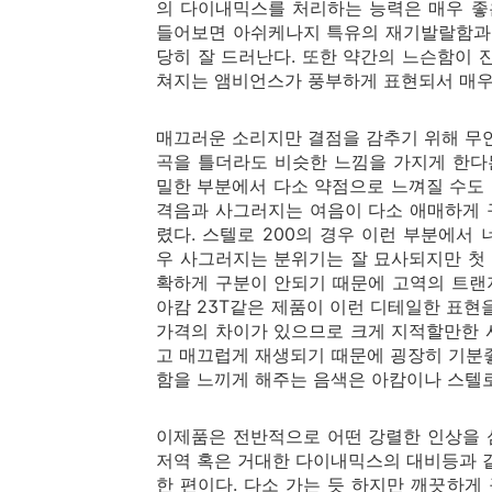
의 다이내믹스를 처리하는 능력은 매우 
들어보면 아쉬케나지 특유의 재기발랄함과 
당히 잘 드러난다. 또한 약간의 느슨함이 
쳐지는 앰비언스가 풍부하게 표현되서 매우 
매끄러운 소리지만 결점을 감추기 위해 무
곡을 틀더라도 비슷한 느낌을 가지게 한다
밀한 부분에서 다소 약점으로 느껴질 수도 있는
격음과 사그러지는 여음이 다소 애매하게 구분
렸다. 스텔로 200의 경우 이런 부분에서
우 사그러지는 분위기는 잘 묘사되지만 첫 
확하게 구분이 안되기 때문에 고역의 트랜
아캄 23T같은 제품이 이런 디테일한 표현
가격의 차이가 있으므로 크게 지적할만한 사
고 매끄럽게 재생되기 때문에 굉장히 기분좋
함을 느끼게 해주는 음색은 아캄이나 스텔로
이제품은 전반적으로 어떤 강렬한 인상을 
저역 혹은 거대한 다이내믹스의 대비등과 
한 편이다. 다소 가는 듯 하지만 깨끗하